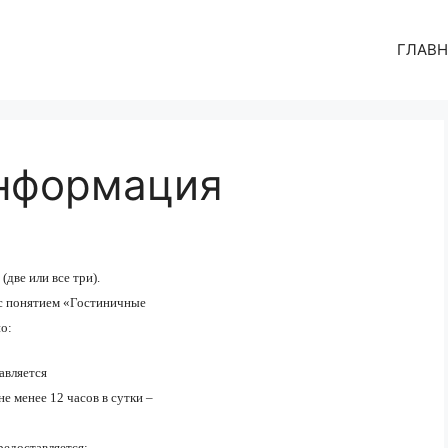
ГЛАВН
нформация
(две или все три).
с понятием «Гостиничные
о:
авляется
е менее 12 часов в сутки –
едоставляется;