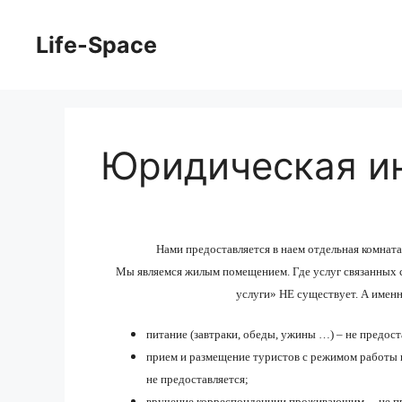
Перейти
к
Life-Space
содержимому
Юридическая и
Нами предоставляется в наем отдельная комната 
Мы являемся жилым помещением. Где услуг связанных 
услуги» НЕ существует. А именн
питание (завтраки, обеды, ужины …) – не предост
прием и размещение туристов с режимом работы н
не предоставляется;
вручение корреспонденции проживающим – не пр