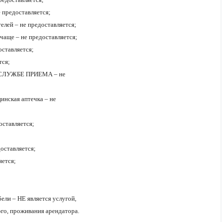
 предоставляется;
елей – не предоставляется;
 чаще – не предоставляется;
оставляется;
тся;
 в СЛУЖБЕ ПРИЕМА – не
инская аптечка – не
оставляется;
оставляется;
яется;
ели – НЕ является услугой,
ого, проживания арендатора.