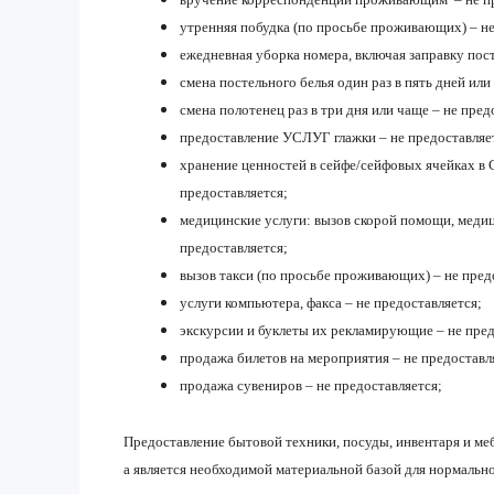
утренняя побудка (по просьбе проживающих) – не
ежедневная уборка номера, включая заправку пост
смена постельного белья один раз в пять дней или
смена полотенец раз в три дня или чаще – не пред
предоставление УСЛУГ глажки – не предоставляе
хранение ценностей в сейфе/сейфовых ячейках
предоставляется;
медицинские услуги: вызов скорой помощи, медиц
предоставляется;
вызов такси (по просьбе проживающих) – не пред
услуги компьютера, факса – не предоставляется;
экскурсии и буклеты их рекламирующие – не пред
продажа билетов на мероприятия – не предоставл
продажа сувениров – не предоставляется;
Предоставление бытовой техники, посуды, инвентаря и меб
а является необходимой материальной базой для нормальн