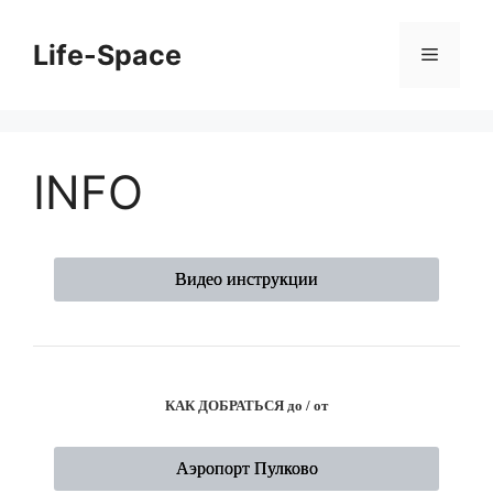
Перейти
к
Life-Space
Меню
содержимому
INFO
Видео инструкции
КАК ДОБРАТЬСЯ до / от
Аэропорт Пулково